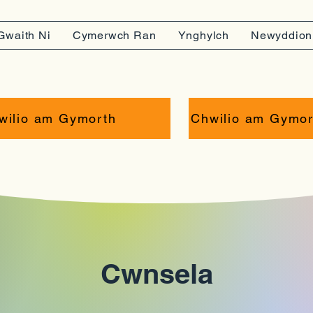
Gwaith Ni
Cymerwch Ran
Ynghylch
Newyddion
wilio am Gymorth
Chwilio am Gymor
Cwnsela