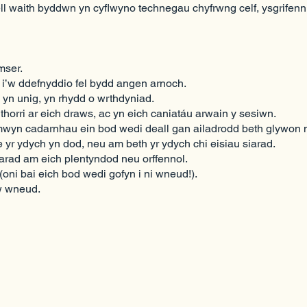
mbell waith byddwn yn cyflwyno technegau chyfrwng celf, ysgrifen
mser.
 i’w ddefnyddio fel bydd angen arnoch.
yn unig, yn rhydd o wrthdyniad.
horri ar eich draws, ac yn eich caniatáu arwain y sesiwn.
wyn cadarnhau ein bod wedi deall gan ailadrodd beth glywon n
e yr ydych yn dod, neu am beth yr ydych chi eisiau siarad.
arad am eich plentyndod neu orffennol.
 (oni bai eich bod wedi gofyn i ni wneud!).
w wneud.