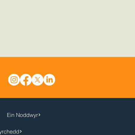
Ein Noddwyr
yrchedd