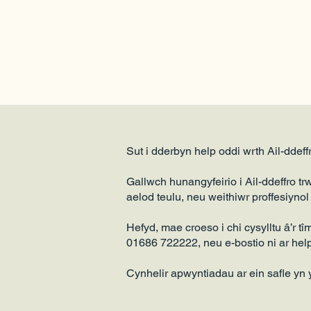
Sut i dderbyn help oddi wrth Ail-ddeff
Gallwch hunangyfeirio i Ail-ddeffro trw
aelod teulu, neu weithiwr proffesiyno
Hefyd, mae croeso i chi cysylltu â’r t
01686 722222, neu e-bostio ni ar
hel
Cynhelir apwyntiadau ar ein safle yn