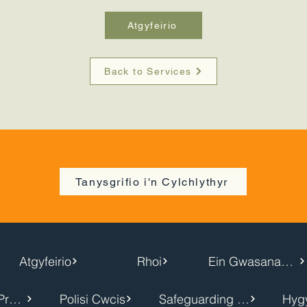
Atgyfeirio
Back to Services
Tanysgrifio i'n Cylchlythyr
Atgyfeirio
Rhoi
Ein Gwasanaethau
Hysbysiad Preifatrwydd
Polisi Cwcis
Safeguarding Policy
Hyg