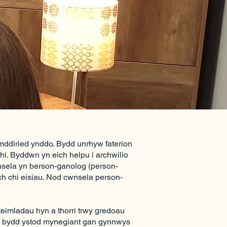
mddiried ynddo. Bydd unrhyw faterion
hi. Byddwn yn eich helpu i archwilio
nsela yn berson-ganolog (person-
ch chi eisiau. Nod cwnsela person-
teimladau hyn a thorri trwy gredoau
ml bydd ystod mynegiant gan gynnwys