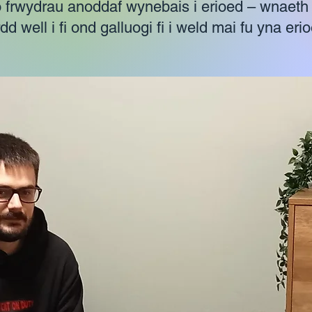
 o frwydrau anoddaf wynebais i erioed – wnaeth
rdd well i fi ond galluogi fi i weld mai fu yna erio