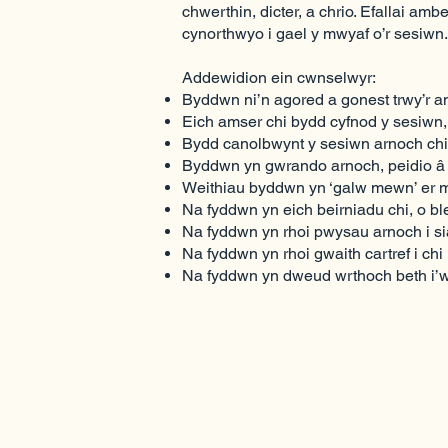
chwerthin, dicter, a chrio. Efallai a
cynorthwyo i gael y mwyaf o’r sesiwn.
Addewidion ein cwnselwyr:
Byddwn ni’n agored a gonest trwy’r a
Eich amser chi bydd cyfnod y sesiwn,
Bydd canolbwynt y sesiwn arnoch chi 
Byddwn yn gwrando arnoch, peidio â t
Weithiau byddwn yn ‘galw mewn’ er m
Na fyddwn yn eich beirniadu chi, o bl
Na fyddwn yn rhoi pwysau arnoch i si
Na fyddwn yn rhoi gwaith cartref i chi
Na fyddwn yn dweud wrthoch beth i’