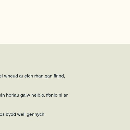
 ei wneud ar eich rhan gan ffrind,
n horiau galw heibio, ffonio ni ar
 os bydd well gennych.