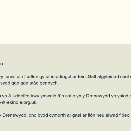
ro
y lenwi ein ffurflen gyfeirio ddiogel ar-lein. Gall atgyfeiriad cael
l sydd gan ganiatâd gennych.
îm yn Ail-ddeffro trwy ymweld â’n safle yn y Drenewydd yn ystod ei
p@rekindle.org.uk
.
 y Drenewydd, ond bydd cymorth ar gael ar ffôn neu alwad fideo