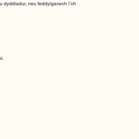
nu dyddiadur, neu feddylgarwch i’ch
i.