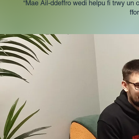
“Mae Ail-ddeffro wedi helpu fi trwy un
ffo