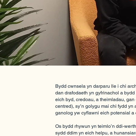
Bydd cwnsela yn darparu lle i chi ar
dan drafodaeth yn gyfrinachol a bydd 
eich byd, credoau, a theimladau, ga
centred), sy’n golygu mai chi fydd yn
ganolog yw cyflawni eich potensial a 
Os bydd rhywun yn teimlo’n ddi-werth,
sydd ddim yn eich helpu, a hunansia