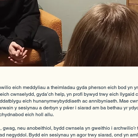
chwilio eich meddyliau a theimladau gyda pherson eich bod yn y
eich cwnselydd, gyda’ch help, yn profi bywyd trwy eich llygaid c
n ddatblygu eich hunanymwybyddiaeth ac annibyniaeth. Mae cw
 arwain y sesiynau a derbyn y pŵer i siarad am ba bethau yr ydy
chydnabod eich holl allu.
 gwag, neu anobeithiol, bydd cwnsela yn gweithio i archwilio’r 
rad negyddol. Bydd ein sesiynau yn agor trwy siarad, ond yn a